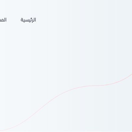
الرئيسية
المم