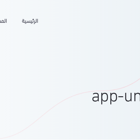
الرئيسية
المم
app-un