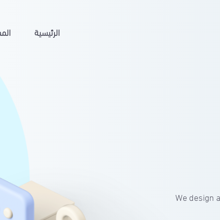
الرئيسية
المم
We design a