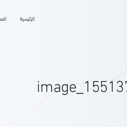
الرئيسية
المم
image_15513