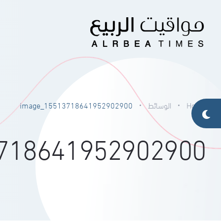
Home
الوسائط
image_15513718641952902900
718641952902900