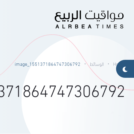
Home
الوسائط
image_1551371864747306792
371864747306792