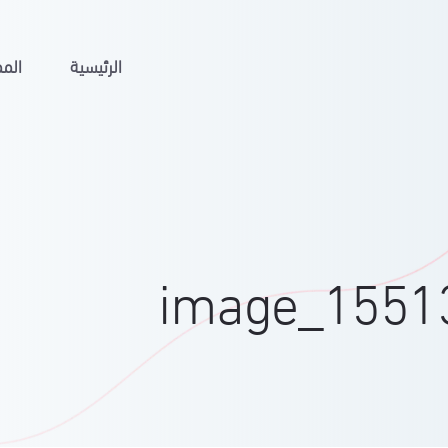
الرئيسية
المم
image_1551