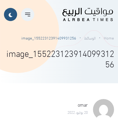
Home
الوسائط
image_15522312391409931256
image_155223123914099312
56
omar
20 يوليو، 2022