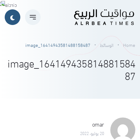
Home
الوسائط
image_16414943581488158487
image_164149435814881584
87
omar
20 يوليو، 2022