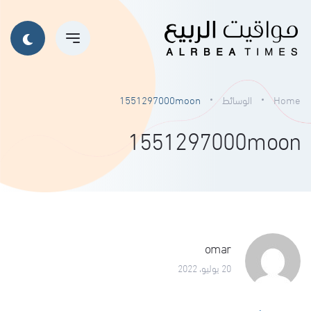
Home
الوسائط
1551297000moon
1551297000moon
omar
20 يوليو، 2022